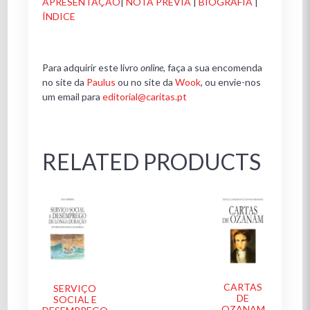
APRESENTAÇÃO
|
NOTA PRÉVIA
|
BIOGRAFIA
|
ÍNDICE
Para adquirir este livro
online
, faça a sua encomenda
no site da
Paulus
ou no site da
Wook
, ou envie-nos
um email para
editorial@caritas.pt
RELATED PRODUCTS
CARTAS
SERVIÇO
DE
SOCIAL E
OZANAM