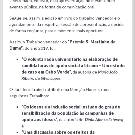
selecionado, em livro, e na apresentação do mesmo, num
evento público, na forma de comunicação oral.
Segue-se, assim, a edição em livro do trabalho vencedor e o
agendamento da respetiva sessão de apresentação, a decidir,
de forma conjunta, para o momento mais oportuno.
Assim, o Trabalho vencedor do
“Prémio S. Martinho de
Dume”
, do ano 2019, foi:
“O voluntariado universitário na elaboração de
candidaturas de apoio social africano – Um estudo
de caso em Cabo Verde”,
da autoria de
Maria João
Ribeiro da Silva Lopes.
O Júri decidiu ainda atribuir uma Menção Honrosa aos
seguintes Trabalhos:
“Os idosos e a inclusão social: estudo do grau de
sensibilização da população às campanhas de
apoio aos idosos”,
da autoria de
Tânia Afonso Esteves
;
e
“Uma discussão sobre os efeitos da