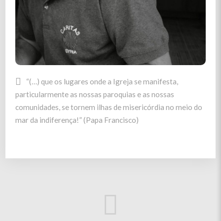
valores ganham vida através do compromisso
partilhado que guia a Cáritas na concretização do atual
.
Quadro Estratégico
.
aqui
Conheça-os
“(…) que os lugares onde a Igreja se manifesta,
particularmente as nossas paroquias e as nossas
comunidades, se tornem ilhas de misericórdia no meio do
mar da indiferença!” (Papa Francisco)