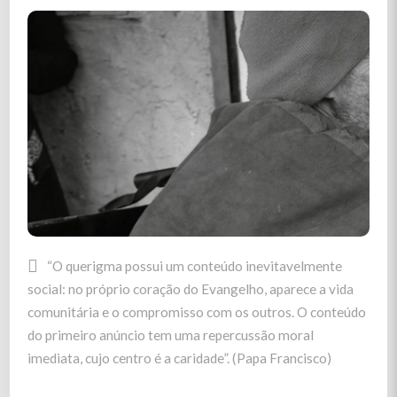
CÁRITAS: O AMOR
QUE TRANSFORMA!
Desejamos um mundo justo, transformado para que
seja reflexo do Reino de Deus, onde todas as pessoas
da nossa casa comum vivenciem o amor, a compaixão e
a plenitude da vida. A Cáritas em Portugal quer ser
testemunho da fraternidade da comunidade cristã com
os mais pobres.
“O
querigma
possui um conteúdo inevitavelmente
social: no próprio coração do Evangelho, aparece a vida
comunitária e o compromisso com os outros. O conteúdo
do primeiro anúncio tem uma repercussão moral
imediata, cujo centro é a caridade”. (Papa Francisco)