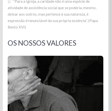
“
Para a Igreja, a caridade não é uma espécie de
atividade de assistência social que se poderia, mesmo,
deixar aos outros, mas pertence à sua natureza, é
expressão irrenunciável da sua própria essência”
. (Papa
Bento XVI)
OS NOSSOS VALORES
A DIGNIDADE DA
PESSOA HUMANA
Os nossos valores estão firmemente ancorados nos
princípios do Pensamento Social da Igreja Católica.
Centramo-nos na Dignidade da Pessoa Humana, na
Solidariedade, na Subsidiariedade, no Cuidar, e
reconhecemos que existe uma Opção Preferencial
pelos mais Pobres que marca os nossos valores. Estes