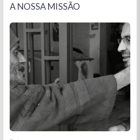
A NOSSA MISSÃO
COM OS POBRES,
ACOLHER, SERVIR,
ACOMPANHAR E
DEFENDER AS SUAS
CAUSAS
Como serviço organizado da Igreja Católica, a nossa
missão é promover o Desenvolvimento Humano
Integral de todas as pessoas e de todos os povos,
especialmente os mais pobres e excluídos, e cuidar da
Casa Comum.