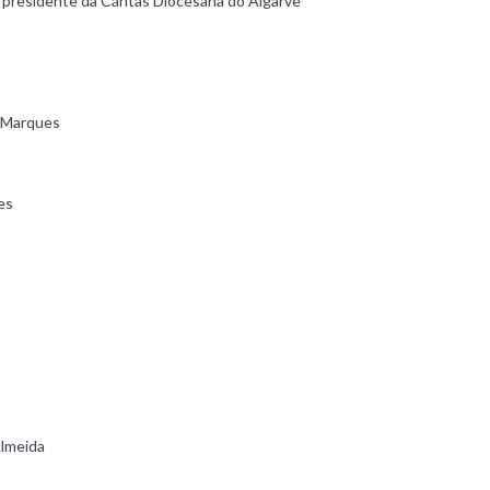
a, presidente da Cáritas Diocesana do Algarve
a Marques
es
Almeida