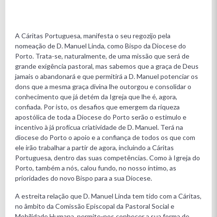
A Cáritas Portuguesa, manifesta o seu regozijo pela
nomeação de D. Manuel Linda, como Bispo da Diocese do
Porto. Trata-se, naturalmente, de uma missão que será de
grande exigência pastoral, mas sabemos que a graça de Deus
jamais o abandonará e que permitirá a D. Manuel potenciar os
dons que a mesma graça divina lhe outorgou e consolidar o
conhecimento que já detém da Igreja que lhe é, agora,
confiada. Por isto, os desafios que emergem da riqueza
apostólica de toda a Diocese do Porto serão o estimulo e
incentivo à já profícua criatividade de D. Manuel. Terá na
diocese do Porto o apoio e a confiança de todos os que com
ele irão trabalhar a partir de agora, incluindo a Cáritas
Portuguesa, dentro das suas competências. Como à Igreja do
Porto, também a nós, calou fundo, no nosso íntimo, as
prioridades do novo Bispo para a sua Diocese.
A estreita relação que D. Manuel Linda tem tido com a Cáritas,
no âmbito da Comissão Episcopal da Pastoral Social e
Mobilidade Humana, permite-nos conhecer a sua forma de