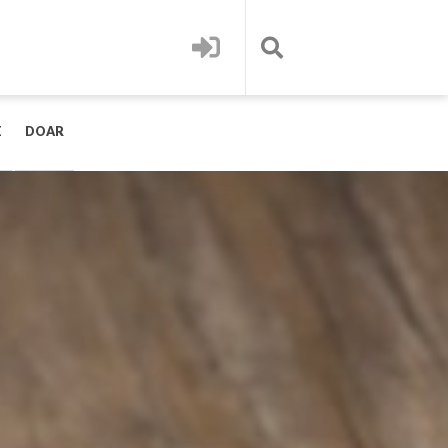
E
DOAR