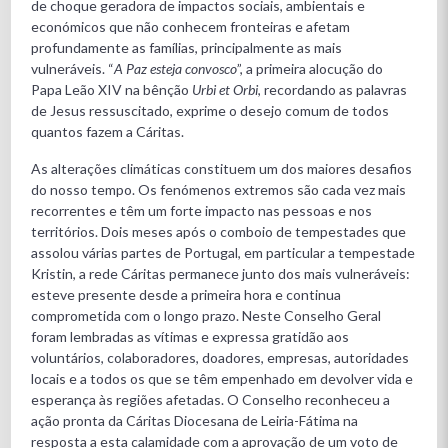
de choque geradora de impactos sociais, ambientais e
económicos que não conhecem fronteiras e afetam
profundamente as famílias, principalmente as mais
vulneráveis. “
A Paz esteja convosco
”, a primeira alocução do
Papa Leão XIV na bênção
Urbi et Orbi
, recordando as palavras
de Jesus ressuscitado, exprime o desejo comum de todos
quantos fazem a Cáritas.
As alterações climáticas constituem um dos maiores desafios
do nosso tempo. Os fenómenos extremos são cada vez mais
recorrentes e têm um forte impacto nas pessoas e nos
territórios. Dois meses após o comboio de tempestades que
assolou várias partes de Portugal, em particular a tempestade
Kristin, a rede Cáritas permanece junto dos mais vulneráveis:
esteve presente desde a primeira hora e continua
comprometida com o longo prazo. Neste Conselho Geral
foram lembradas as vítimas e expressa gratidão aos
voluntários, colaboradores, doadores, empresas, autoridades
locais e a todos os que se têm empenhado em devolver vida e
esperança às regiões afetadas. O Conselho reconheceu a
ação pronta da Cáritas Diocesana de Leiria-Fátima na
resposta a esta calamidade com a aprovação de um voto de