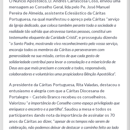
O Núncio Apostólico, D. Andrés Carrascosa Coso, enviou uma
mensagem ao Conselho Geral, lida pelo Pe. José Manuel
Pereira de Almeida, assistente Eclesiástico da Cáritas
Portuguesa, na qual manifestou o apreço pela Cáritas “
serviço
da Igreja dedicado, que coloca também perante toda a sociedade a
realidade tão sofrida que atravessa tantas pessoas, constitui um
testemunho eloquente da Caridade Cristã
”, e prosseguiu dizendo
“
o Santo Padre, mostrando vivo reconhecimento pelo vosso serviço,
encoraja todos os membros da Cáritas a perseverarem com
generosidade na sua missão, certos de que cada gesto de
solidariedade contribui para levar a consolação e a misericórdia de
Deus aos que mais precisam e concede a todos, responsáveis,
colaboradores e voluntários uma propiciadora Bênção Apostólica
”.
A presidente da Cáritas Portuguesa, Rita Valadas, destacou o
entusiasmo e alegria com que a Cáritas Diocesana de
Portalegre – Castelo Branco recebeu os conselheiros.
Valorizou “
a importância do Conselho como espaço privilegiado que
enriquece o encontro e a partilha
”. Saudou a mesa e todos os
participantes dando nota da importância de assinalar os 70
anos da Cáritas ao dizer, “
apesar de os tempos não serem de
celebração, não podemos deixar de destacar o caminho feito ao lado