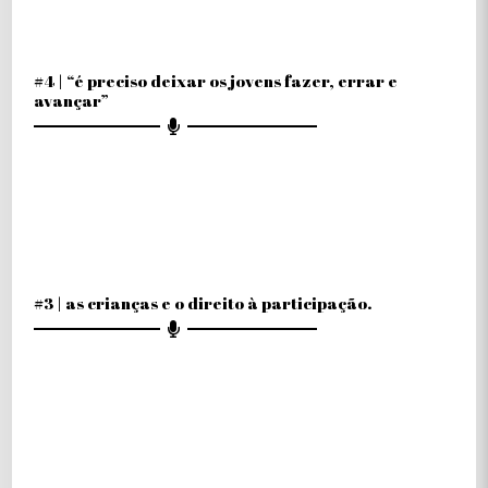
#4 | “é preciso deixar os jovens fazer, errar e
avançar”
#3 | as crianças e o direito à participação.