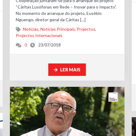
Cooperação juntaram-se para o arranque do projeto
“Cáritas Lusófonas em Rede – Inovar para o Impacto”.
No momento do arranque do projeto, Eusébio
Nguengo, diretor-geral da Cáritas […]
Notícias
,
Notícias Principais
,
Projectos
,
Projectos Internacionais
0
23/07/2018
LER MAIS