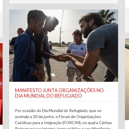
MANIFESTO JUNTA ORGANIZAÇÕES NO
DIA MUNDIAL DO REFUGIADO
Por ocasião do Dia Mundial do Refugiado, que se
assinala a 20 de junho, o Fórum de Organizações
Católicas para a Imigração (FORCIM), no qual a Cáritas
Portuguesa se integra, torna público o seu Manifesto