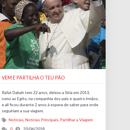
VEM E PARTILHA O TEU PÃO
Rafat Dabah tem 22 anos, deixou a Síria em 2013,
rumo ao Egito, na companhia dos pais e quatro irmãos,
e ali ficou durante 2 anos à espera de saber para onde
seguiriam a sua viagem.
Notícias
,
Notícias Principais
,
Partilhar a Viagem
0
20/06/2018